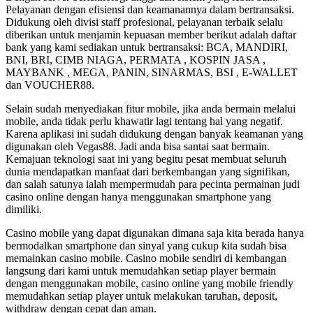
Pelayanan dengan efisiensi dan keamanannya dalam bertransaksi.
Didukung oleh divisi staff profesional, pelayanan terbaik selalu
diberikan untuk menjamin kepuasan member berikut adalah daftar
bank yang kami sediakan untuk bertransaksi: BCA, MANDIRI,
BNI, BRI, CIMB NIAGA, PERMATA , KOSPIN JASA ,
MAYBANK , MEGA, PANIN, SINARMAS, BSI , E-WALLET
dan VOUCHER88.
Selain sudah menyediakan fitur mobile, jika anda bermain melalui
mobile, anda tidak perlu khawatir lagi tentang hal yang negatif.
Karena aplikasi ini sudah didukung dengan banyak keamanan yang
digunakan oleh Vegas88. Jadi anda bisa santai saat bermain.
Kemajuan teknologi saat ini yang begitu pesat membuat seluruh
dunia mendapatkan manfaat dari berkembangan yang signifikan,
dan salah satunya ialah mempermudah para pecinta permainan judi
casino online dengan hanya menggunakan smartphone yang
dimiliki.
Casino mobile yang dapat digunakan dimana saja kita berada hanya
bermodalkan smartphone dan sinyal yang cukup kita sudah bisa
memainkan casino mobile. Casino mobile sendiri di kembangan
langsung dari kami untuk memudahkan setiap player bermain
dengan menggunakan mobile, casino online yang mobile friendly
memudahkan setiap player untuk melakukan taruhan, deposit,
withdraw dengan cepat dan aman.