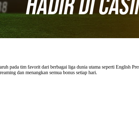
h pada tim favorit dari berbagai liga dunia utama seperti English P
streaming dan menangkan semua bonus setiap hari.