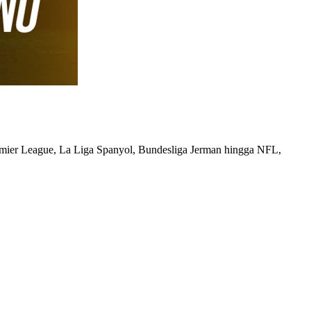
remier League, La Liga Spanyol, Bundesliga Jerman hingga NFL,