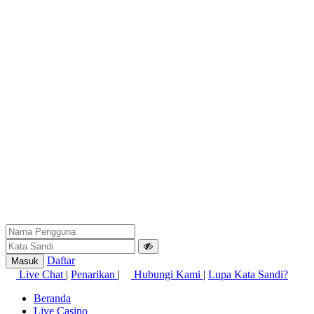
Daftar
Masuk
Live Chat
|
Penarikan
|
Hubungi Kami
|
Lupa Kata Sandi?
Beranda
Live Casino