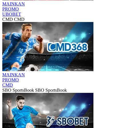
MAINKAN
PROMO
UBOBET
CMD
CMD
MAINKAN
PROMO
CMD
SBO SportsBook
SBO SportsBook