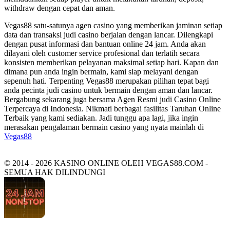
withdraw dengan cepat dan aman.
Vegas88 satu-satunya agen casino yang memberikan jaminan setiap
data dan transaksi judi casino berjalan dengan lancar. Dilengkapi
dengan pusat informasi dan bantuan online 24 jam. Anda akan
dilayani oleh customer service profesional dan terlatih secara
konsisten memberikan pelayanan maksimal setiap hari. Kapan dan
dimana pun anda ingin bermain, kami siap melayani dengan
sepenuh hati. Terpenting Vegas88 merupakan pilihan tepat bagi
anda pecinta judi casino untuk bermain dengan aman dan lancar.
Bergabung sekarang juga bersama Agen Resmi judi Casino Online
Terpercaya di Indonesia. Nikmati berbagai fasilitas Taruhan Online
Terbaik yang kami sediakan. Jadi tunggu apa lagi, jika ingin
merasakan pengalaman bermain casino yang nyata mainlah di
Vegas88
© 2014 - 2026 KASINO ONLINE OLEH VEGAS88.COM -
SEMUA HAK DILINDUNGI