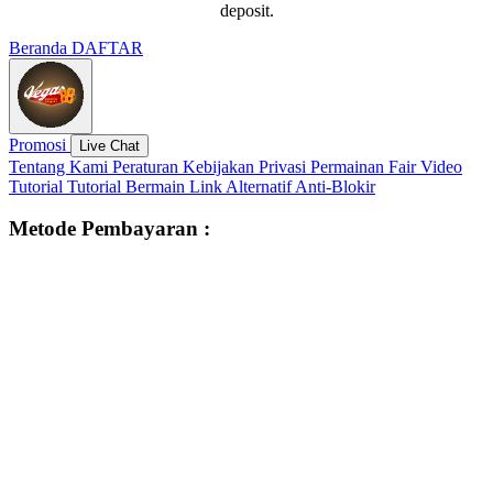
deposit.
Beranda
DAFTAR
Promosi
Live Chat
Tentang Kami
Peraturan
Kebijakan Privasi
Permainan Fair
Video
Tutorial
Tutorial Bermain
Link Alternatif
Anti-Blokir
Metode Pembayaran :