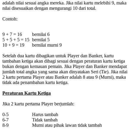
adalah nilai sesuai angka mereka. Jika nilai kartu melebihi 9, maka
nilai disesuaikan dengan mengurangi 10 dari total.
Contoh:
9 + 7 = 16
bernilai 6
5 + 5 + 5 = 15
bernilai 5
10 + 9 = 19
bernilai murni 9
Setelah dua kartu dibagikan untuk Player dan Banker, kartu
tambahan ketiga akan dibagi sesuai dengan peraturan kartu ketiga
bukan dengan kemauan pemain. Jika Player dan Banker mendapat
jumlah total angka yang sama akan dinyatakan Seri (Tie). Jika nilai
2 kartu pertama Player atau Banker adalah 8 atau 9 (Murni), maka
tidak ada penambahan kartu ketiga.
Peraturan Kartu Ketiga
Jika 2 kartu pertama Player berjumlah:
0-5
Harus tambah
6-7
Tidak tambah
8-9
Murni atau pihak lawan tidak tambah