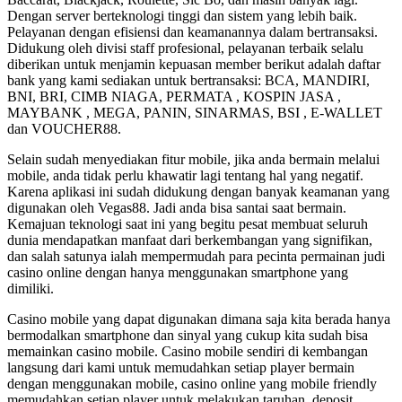
Dengan server berteknologi tinggi dan sistem yang lebih baik.
Pelayanan dengan efisiensi dan keamanannya dalam bertransaksi.
Didukung oleh divisi staff profesional, pelayanan terbaik selalu
diberikan untuk menjamin kepuasan member berikut adalah daftar
bank yang kami sediakan untuk bertransaksi: BCA, MANDIRI,
BNI, BRI, CIMB NIAGA, PERMATA , KOSPIN JASA ,
MAYBANK , MEGA, PANIN, SINARMAS, BSI , E-WALLET
dan VOUCHER88.
Selain sudah menyediakan fitur mobile, jika anda bermain melalui
mobile, anda tidak perlu khawatir lagi tentang hal yang negatif.
Karena aplikasi ini sudah didukung dengan banyak keamanan yang
digunakan oleh Vegas88. Jadi anda bisa santai saat bermain.
Kemajuan teknologi saat ini yang begitu pesat membuat seluruh
dunia mendapatkan manfaat dari berkembangan yang signifikan,
dan salah satunya ialah mempermudah para pecinta permainan judi
casino online dengan hanya menggunakan smartphone yang
dimiliki.
Casino mobile yang dapat digunakan dimana saja kita berada hanya
bermodalkan smartphone dan sinyal yang cukup kita sudah bisa
memainkan casino mobile. Casino mobile sendiri di kembangan
langsung dari kami untuk memudahkan setiap player bermain
dengan menggunakan mobile, casino online yang mobile friendly
memudahkan setiap player untuk melakukan taruhan, deposit,