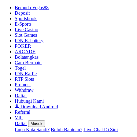
Beranda Vegas88
Deposit
Sportsbook
E-Sports
Live Casino
Slot Games
IDN E-Lottery
POKER
ARCADE
Bolatangkas
Cara Bermain
Togel
IDN Raffle
RTP Slots
Promosi
Withdraw
Daftar
Hubungi Kami
Download Android
Referral
VIP
Daftar
Masuk
Lupa Kata Sandi?
Butuh Bantuan?
Live Chat Di Sini