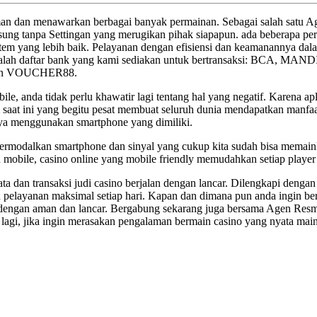
man dan menawarkan berbagai banyak permainan. Sebagai salah satu Ag
sung tanpa Settingan yang merugikan pihak siapapun. ada beberapa per
tem yang lebih baik. Pelayanan dengan efisiensi dan keamanannya dalam
ut adalah daftar bank yang kami sediakan untuk bertransaksi: BC
an VOUCHER88.
bile, anda tidak perlu khawatir lagi tentang hal yang negatif. Karena
i saat ini yang begitu pesat membuat seluruh dunia mendapatkan manfaa
ya menggunakan smartphone yang dimiliki.
bermodalkan smartphone dan sinyal yang cukup kita sudah bisa memaink
obile, casino online yang mobile friendly memudahkan setiap player 
a dan transaksi judi casino berjalan dengan lancar. Dilengkapi dengan
an pelayanan maksimal setiap hari. Kapan dan dimana pun anda ingin b
n dengan aman dan lancar. Bergabung sekarang juga bersama Agen Resmi
a lagi, jika ingin merasakan pengalaman bermain casino yang nyata mai