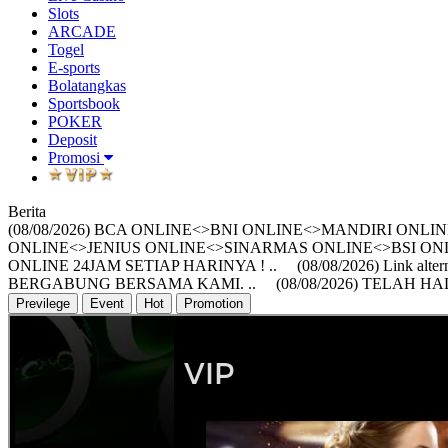
Slots
ARCADE
Togel
E-sports
Bolatangkas
Sportsbook
POKER
Deposit
Promosi
Berita
(08/08/2026)
BCA ONLINE<>BNI ONLINE<>MANDIRI ONLI
ONLINE<>JENIUS ONLINE<>SINARMAS ONLINE<>BSI O
ONLINE 24JAM SETIAP HARINYA ! ..
(08/08/2026)
Link alter
BERGABUNG BERSAMA KAMI. ..
(08/08/2026)
TELAH HA
Previlege
Event
Hot
Promotion