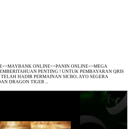
INE<>MAYBANK ONLINE<>PANIN ONLINE<>MEGA
EMBERITAHUAN PENTING ! UNTUK PEMBAYARAN QRIS
NI TELAH HADIR PERMAINAN SICBO, AYO SEGERA
DAN DRAGON TIGER ..