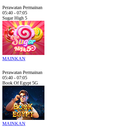
Perawatan Permainan
05:40 - 07:05
Sugar High 5
MAINKAN
Perawatan Permainan
05:40 - 07:05
Book Of Egypt 5G
MAINKAN