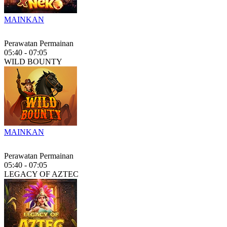
MAINKAN
Perawatan Permainan
05:40 - 07:05
WILD BOUNTY
MAINKAN
Perawatan Permainan
05:40 - 07:05
LEGACY OF AZTEC