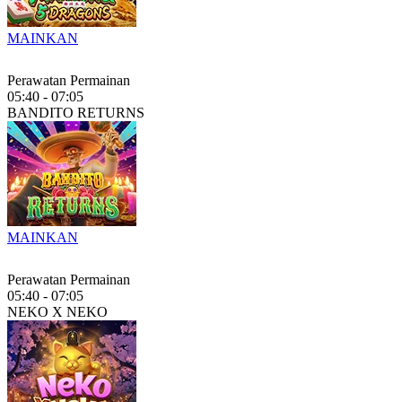
MAINKAN
Perawatan Permainan
05:40 - 07:05
BANDITO RETURNS
MAINKAN
Perawatan Permainan
05:40 - 07:05
NEKO X NEKO