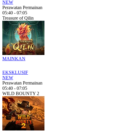
NEW
Perawatan Permainan
05:40 - 07:05
Treasure of Qilin
MAINKAN
EKSKLUSIF
NEW
Perawatan Permainan
05:40 - 07:05
WILD BOUNTY 2