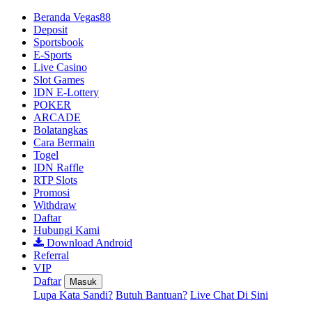
Beranda Vegas88
Deposit
Sportsbook
E-Sports
Live Casino
Slot Games
IDN E-Lottery
POKER
ARCADE
Bolatangkas
Cara Bermain
Togel
IDN Raffle
RTP Slots
Promosi
Withdraw
Daftar
Hubungi Kami
Download Android
Referral
VIP
Daftar
Masuk
Lupa Kata Sandi?
Butuh Bantuan?
Live Chat Di Sini