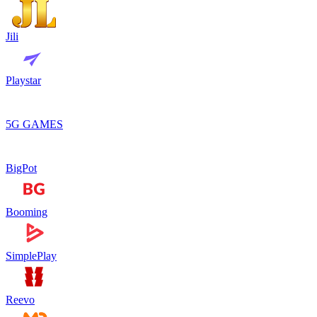
Jili
Playstar
5G GAMES
BigPot
Booming
SimplePlay
Reevo