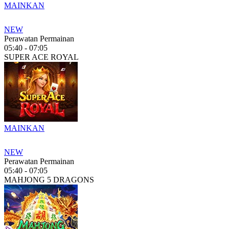
MAINKAN
NEW
Perawatan Permainan
05:40 - 07:05
SUPER ACE ROYAL
MAINKAN
NEW
Perawatan Permainan
05:40 - 07:05
MAHJONG 5 DRAGONS