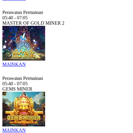
Perawatan Permainan
05:40 - 07:05
MASTER OF GOLD MINER 2
MAINKAN
Perawatan Permainan
05:40 - 07:05
GEMS MINER
MAINKAN