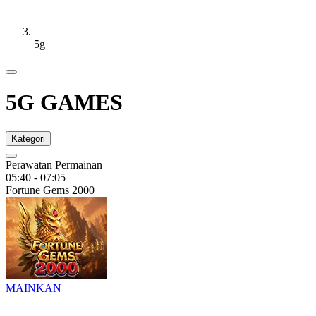
5g
5G GAMES
Kategori
Perawatan Permainan
05:40 - 07:05
Fortune Gems 2000
MAINKAN