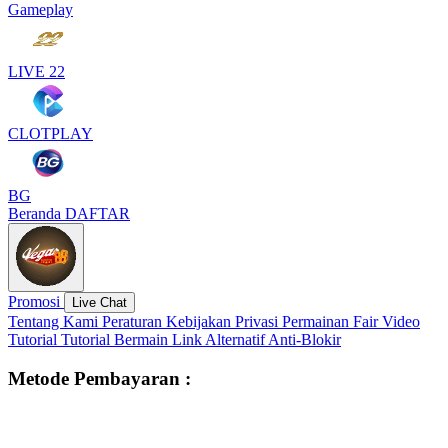
Gameplay
LIVE 22
CLOTPLAY
BG
Beranda
DAFTAR
Promosi
Live Chat
Tentang Kami
Peraturan
Kebijakan Privasi
Permainan Fair
Video
Tutorial
Tutorial Bermain
Link Alternatif
Anti-Blokir
Metode Pembayaran :