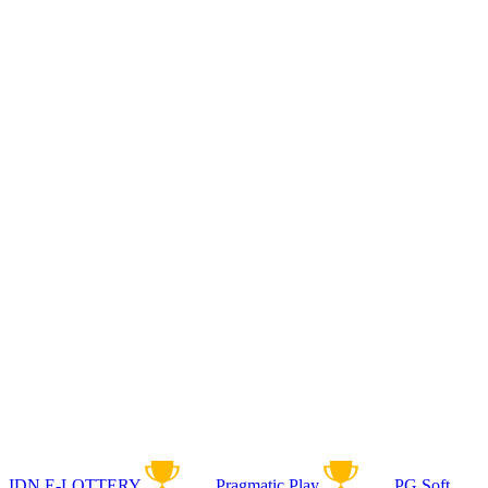
IDN E-LOTTERY
Pragmatic Play
PG Soft