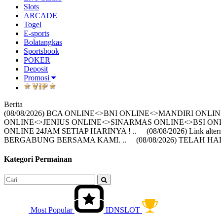
Slots
ARCADE
Togel
E-sports
Bolatangkas
Sportsbook
POKER
Deposit
Promosi
Berita
(08/08/2026)
BCA ONLINE<>BNI ONLINE<>MANDIRI ONLI
ONLINE<>JENIUS ONLINE<>SINARMAS ONLINE<>BSI O
ONLINE 24JAM SETIAP HARINYA ! ..
(08/08/2026)
Link alter
BERGABUNG BERSAMA KAMI. ..
(08/08/2026)
TELAH HA
Kategori Permainan
Most Popular
IDNSLOT