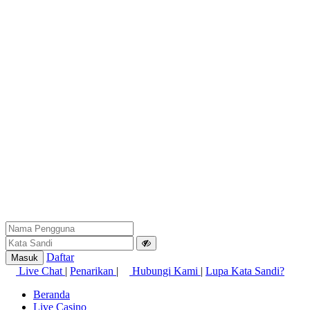
Daftar
Masuk
Live Chat
|
Penarikan
|
Hubungi Kami
|
Lupa Kata Sandi?
Beranda
Live Casino