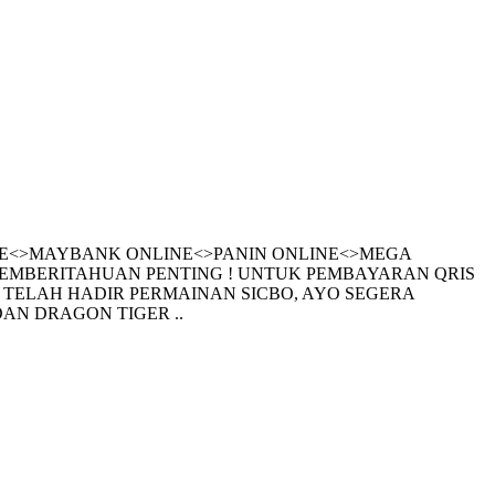
INE<>MAYBANK ONLINE<>PANIN ONLINE<>MEGA
EMBERITAHUAN PENTING ! UNTUK PEMBAYARAN QRIS
NI TELAH HADIR PERMAINAN SICBO, AYO SEGERA
DAN DRAGON TIGER ..