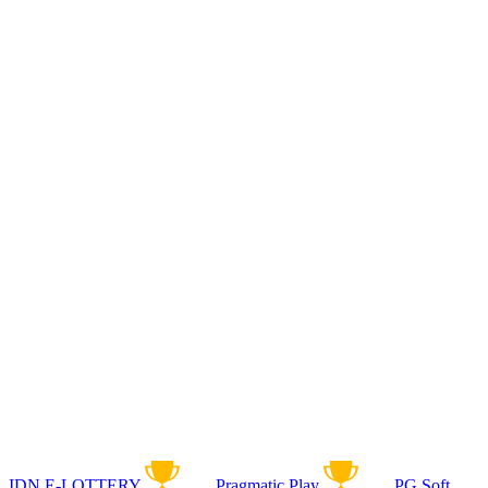
IDN E-LOTTERY
Pragmatic Play
PG Soft