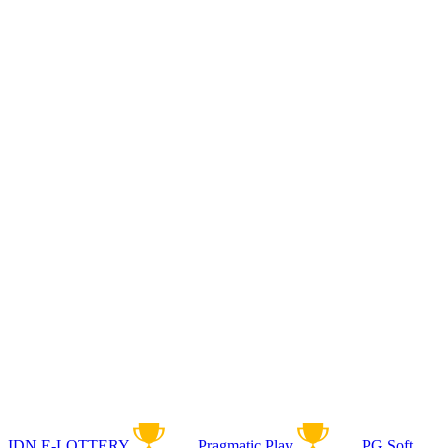
IDN E-LOTTERY
Pragmatic Play
PG Soft