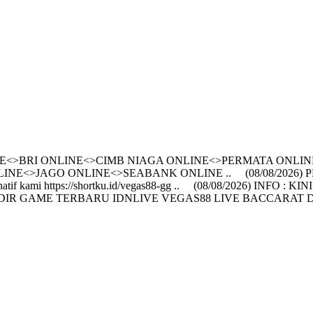
NE<>BRI ONLINE<>CIMB NIAGA ONLINE<>PERMATA ONL
NLINE<>JAGO ONLINE<>SEABANK ONLINE ..
(08/08/2026)
P
natif kami https://shortku.id/vegas88-gg ..
(08/08/2026)
INFO : KI
DIR GAME TERBARU IDNLIVE VEGAS88 LIVE BACCARAT 