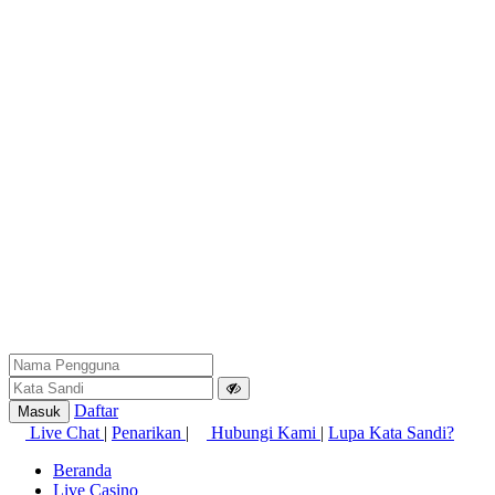
Daftar
Masuk
Live Chat
|
Penarikan
|
Hubungi Kami
|
Lupa Kata Sandi?
Beranda
Live Casino