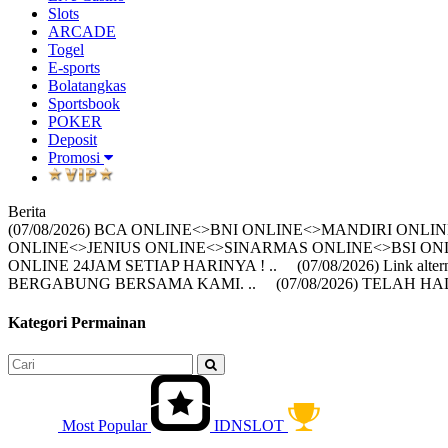
Slots
ARCADE
Togel
E-sports
Bolatangkas
Sportsbook
POKER
Deposit
Promosi
Berita
(07/08/2026)
BCA ONLINE<>BNI ONLINE<>MANDIRI ONLI
ONLINE<>JENIUS ONLINE<>SINARMAS ONLINE<>BSI O
ONLINE 24JAM SETIAP HARINYA ! ..
(07/08/2026)
Link alter
BERGABUNG BERSAMA KAMI. ..
(07/08/2026)
TELAH HA
Kategori Permainan
Most Popular
IDNSLOT